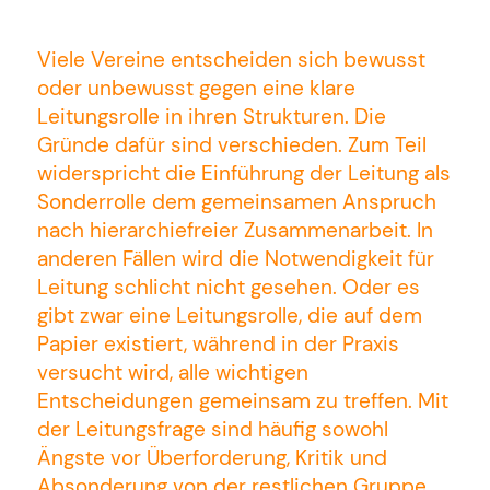
Viele Vereine entscheiden sich bewusst
oder unbewusst gegen eine klare
SPENDEN ODER FÖRDERMITGLIED
WERDEN
Leitungsrolle in ihren Strukturen. Die
Gründe dafür sind verschieden. Zum Teil
KONTAKT
widerspricht die Einführung der Leitung als
IMPRESSUM
Sonderrolle dem gemeinsamen Anspruch
nach hierarchiefreier Zusammenarbeit. In
DATENSCHUTZ
anderen Fällen wird die Notwendigkeit für
AGBS
Leitung schlicht nicht gesehen. Oder es
gibt zwar eine Leitungsrolle, die auf dem
© Konfliktpotential 2026. Alle Rechte
Papier existiert, während in der Praxis
vorbehalten.
versucht wird, alle wichtigen
Entscheidungen gemeinsam zu treffen. Mit
der Leitungsfrage sind häufig sowohl
Ängste vor Überforderung, Kritik und
Absonderung von der restlichen Gruppe