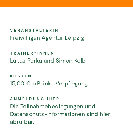
VERANSTALTERIN
Freiwilligen Agentur Leipzig
TRAINER*INNEN
Lukas Perka und Simon Kolb
KOSTEN
15,00 € p.P. inkl. Verpflegung
ANMELDUNG HIER
Die Teilnahmebedingungen und
Datenschutz-Informationen sind
hier
BILDUNG UND BERATUNG FÜR
abrufbar
.
GESELLSCHAFTLICHE BEWEGUNG