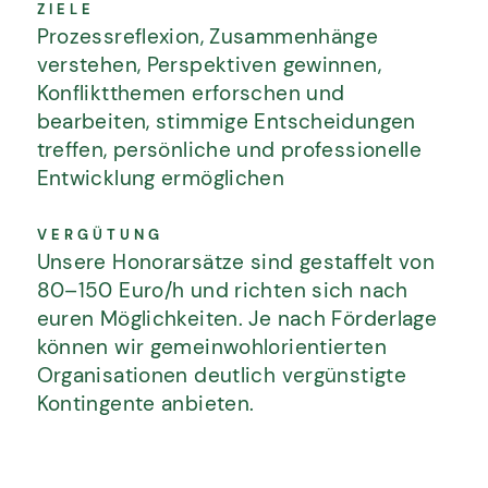
ZIELE
Prozessreflexion, Zusammenhänge
SPENDEN ODER FÖRDERMITGLIED
verstehen, Perspektiven gewinnen,
WERDEN
Konfliktthemen erforschen und
bearbeiten, stimmige Entscheidungen
KONTAKT
treffen, persönliche und professionelle
IMPRESSUM
Entwicklung ermöglichen
DATENSCHUTZ
VERGÜTUNG
AGBS
Unsere Honorarsätze sind gestaffelt von
80–150 Euro/h und richten sich nach
© Konfliktpotential 2026. Alle Rechte
euren Möglichkeiten. Je nach Förderlage
vorbehalten.
können wir gemeinwohlorientierten
Organisationen deutlich vergünstigte
Kontingente anbieten.