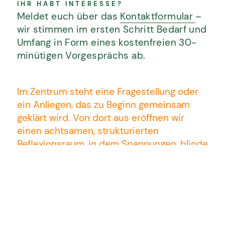
IHR HABT INTERESSE?
Meldet euch über das
Kontaktformular
–
wir stimmen im ersten Schritt Bedarf und
Umfang in Form eines kostenfreien 30-
minütigen Vorgesprächs ab.
Im Zentrum steht eine Fragestellung oder
ein Anliegen, das zu Beginn gemeinsam
geklärt wird. Von dort aus eröffnen wir
einen achtsamen, strukturierten
Reflexionsraum, in dem Spannungen, blinde
Flecken und neue Perspektiven sichtbar
werden dürfen. Systemische Denkweisen
und psychologische Tiefe helfen dabei, das
Zusammenspiel von innerer Haltung,
organisationalem Kontext und
Beziehungsdynamiken zu verstehen. So