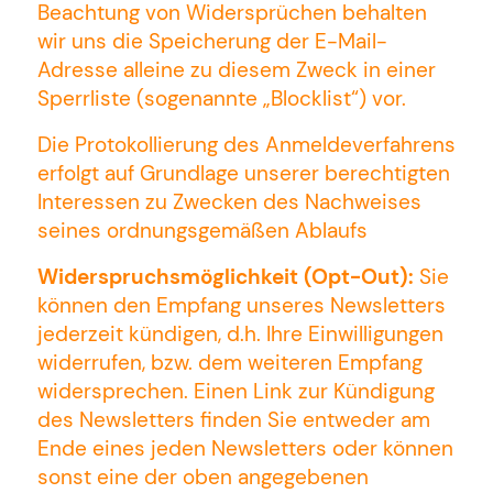
Beachtung von Widersprüchen behalten
wir uns die Speicherung der E-Mail-
Adresse alleine zu diesem Zweck in einer
SPENDEN ODER FÖRDERMITGLIED
Sperrliste (sogenannte „Blocklist“) vor.
WERDEN
Die Protokollierung des Anmeldeverfahrens
KONTAKT
erfolgt auf Grundlage unserer berechtigten
IMPRESSUM
Interessen zu Zwecken des Nachweises
DATENSCHUTZ
seines ordnungsgemäßen Ablaufs
AGBS
Widerspruchsmöglichkeit (Opt-Out):
Sie
können den Empfang unseres Newsletters
© Konfliktpotential 2026. Alle Rechte
jederzeit kündigen, d.h. Ihre Einwilligungen
vorbehalten.
widerrufen, bzw. dem weiteren Empfang
widersprechen. Einen Link zur Kündigung
des Newsletters finden Sie entweder am
Ende eines jeden Newsletters oder können
sonst eine der oben angegebenen