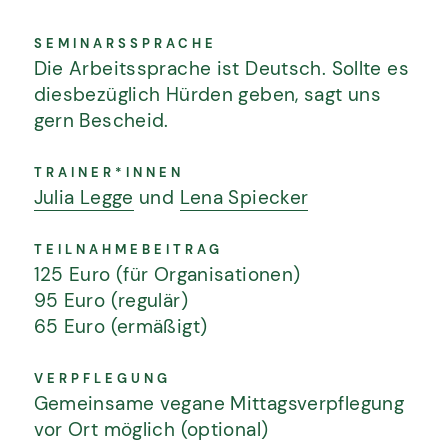
GESELLSCHAFTLICHE BEWEGUNG
SEMINARSSPRACHE
Die Arbeitssprache ist Deutsch. Sollte es
diesbezüglich Hürden geben, sagt uns
gern Bescheid.
SPENDEN ODER FÖRDERMITGLIED
WERDEN
TRAINER*INNEN
KONTAKT
Julia Legge
und
Lena Spiecker
IMPRESSUM
TEILNAHMEBEITRAG
DATENSCHUTZ
125 Euro (für Organisationen)
95 Euro (regulär)
AGBS
65 Euro (ermäßigt)
© Konfliktpotential 2026. Alle Rechte
vorbehalten.
VERPFLEGUNG
Gemeinsame vegane Mittagsverpflegung
vor Ort möglich (optional)