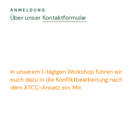
ANMELDUNG
Über unser
Kontaktformular
In unserem 1-tägigen Workshop führen wir
euch dazu in die Konfliktbearbeitung nach
dem
ATCC-Ansatz
ein. Mit
erfahrungsorientierten Methoden laden wir
euch ein, eigene Konflikte wahrzunehmen
und aus einer zugewandten Perspektive
neu zu entdecken. Konflikte zeigen uns, wo
etwas aus dem Gleichgewicht geraten ist,
und eröffnen Chancen für Veränderung in