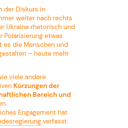
 der Diskurs in
mmer weiter nach rechts
er Ukraine rhetorisch und
r Polarisierung etwas
t es die Menschen und
v gestalten – heute mehr
wie viele andere
© Konfliktpotential 2026. Alle
siven
Kürzungen der
Rechte vorbehalten.
chaftlichen Bereich und
en.
liches Engagement hat
undesregierung
verfasst.