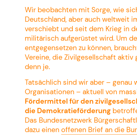
Wir beobachten mit Sorge, wie sich
Deutschland, aber auch weltweit i
verschiebt und seit dem Krieg in d
militärisch aufgerüstet wird. Um de
entgegensetzen zu können, brauch
Vereine, die Zivilgesellschaft akti
denn je.
Tatsächlich sind wir aber – genau 
SPENDEN ODER
Organisationen – aktuell von mas
FÖRDERMITGLIED WERDEN
Fördermittel für den zivilgesells
KONTAKT
die Demokratieförderung
betroff
IMPRESSUM
Das Bundesnetzwerk Bürgerschaft
DATENSCHUTZ
dazu einen
offenen Brief an die B
AGBS