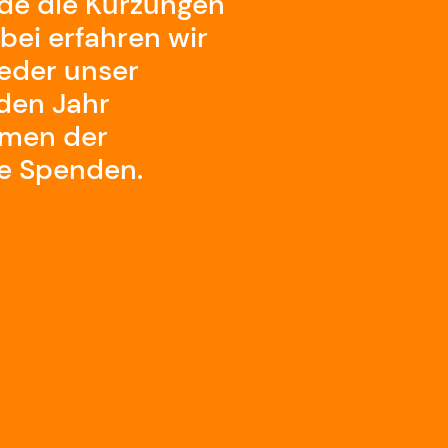
ade die Kürzungen
abei erfahren wir
jeder unser
den Jahr
rmen der
re Spenden.