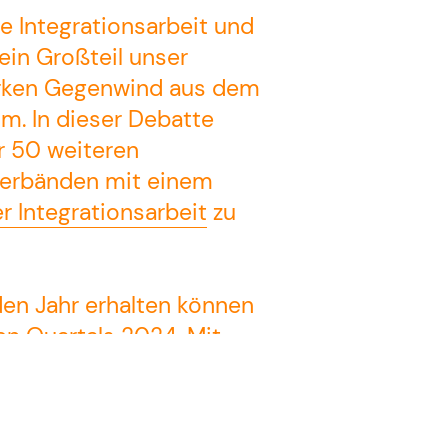
e Integrationsarbeit und
 ein Großteil unser
tarken Gegenwind aus dem
m. In dieser Debatte
r 50 weiteren
Verbänden mit einem
r Integrationsarbeit
zu
en Jahr erhalten können
ten Quartals 2024. Mit
rade das kommende Jahr.
uen wir uns über
Unsicherheiten unsere