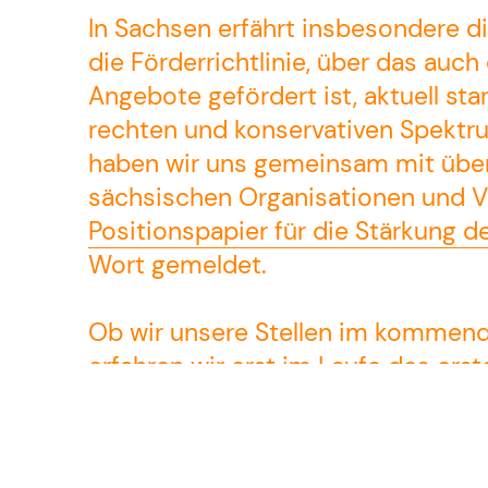
In Sachsen erfährt insbesondere di
die Förderrichtlinie, über das auch
Angebote gefördert ist, aktuell s
rechten und konservativen Spektru
haben wir uns gemeinsam mit übe
sächsischen Organisationen und 
Positionspapier für die Stärkung de
Wort gemeldet.
Ob wir unsere Stellen im kommend
erfahren wir erst im Laufe des ers
dieser Unsicherheit planen wir ge
Wenn ihr die Möglichkeit habt, fre
Spenden
, um trotz der aktuellen 