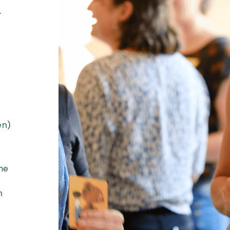
.
en)
me
h