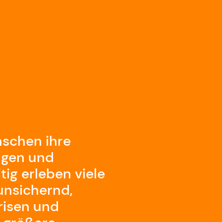
nschen ihre
ngen und
ig erleben viele
unsichernd,
risen und