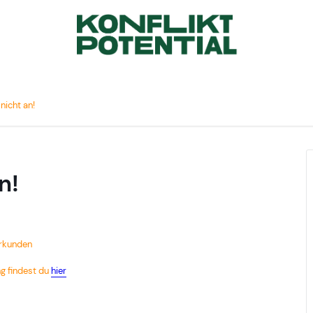
nicht an!
n!
erkunden
g findest du
hier