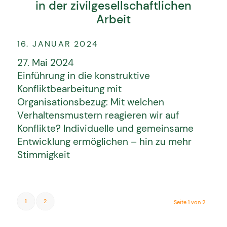
in der zivilgesellschaftlichen
IMPRESSUM
Arbeit
DATENSCHUTZ
16. JANUAR 2024
AGBS
27. Mai 2024
© Konfliktpotential 2026. Alle Rechte
Einführung in die konstruktive
vorbehalten.
Konfliktbearbeitung mit
Organisationsbezug: Mit welchen
Verhaltensmustern reagieren wir auf
Konflikte? Individuelle und gemeinsame
Entwicklung ermöglichen – hin zu mehr
Stimmigkeit
1
2
Seite 1 von 2